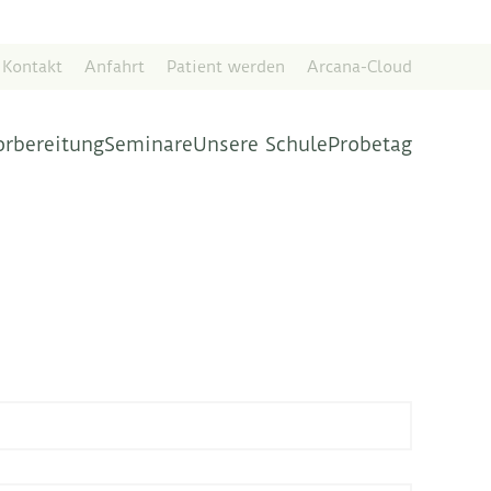
Kontakt
Anfahrt
Patient werden
Arcana-Cloud
orbereitung
Seminare
Unsere Schule
Probetag