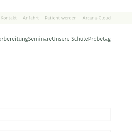
Kontakt
Anfahrt
Patient werden
Arcana-Cloud
orbereitung
Seminare
Unsere Schule
Probetag