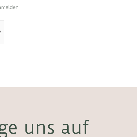
nmelden
t
ge uns auf