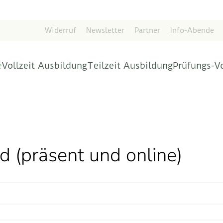
Widerruf
Newsletter
Partner
Info-Abende
e
Vollzeit Ausbildung
Teilzeit Ausbildung
Prüfungs-V
 (präsent und online)