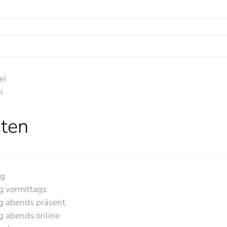
ei
i
ten
ng
g vormittags
ng abends präsent
g abends online