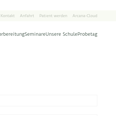
Kontakt
Anfahrt
Patient werden
Arcana-Cloud
orbereitung
Seminare
Unsere Schule
Probetag