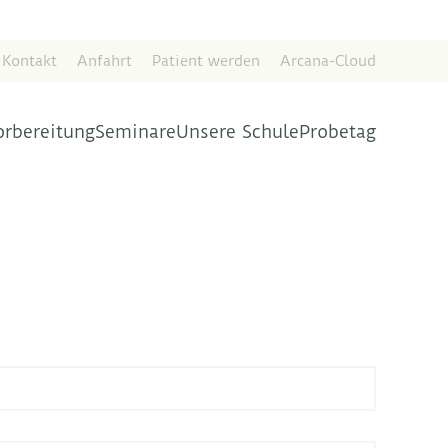
Kontakt
Anfahrt
Patient werden
Arcana-Cloud
orbereitung
Seminare
Unsere Schule
Probetag