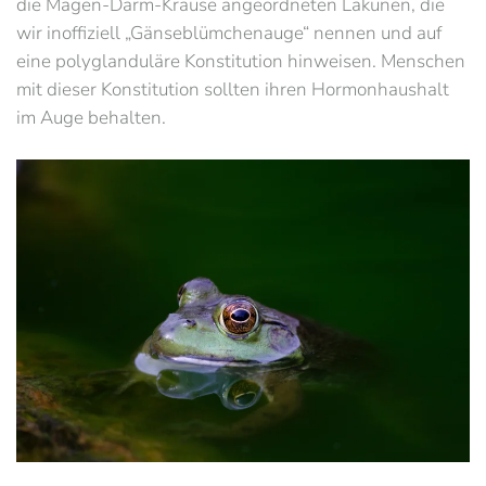
die Magen-Darm-Krause angeordneten Lakunen, die
wir inoffiziell „Gänseblümchenauge“ nennen und auf
eine polyglanduläre Konstitution hinweisen. Menschen
mit dieser Konstitution sollten ihren Hormonhaushalt
im Auge behalten.